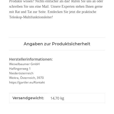
Produkte wissen? Nichts einfacher als das! Rufen Sie uns an oder
schreiben Sie uns eine Mail. Unsere Experten stehen Ihnen gerne
mit Rat und Tat zur Seite. Entdecken Sie jetzt die praktische
Teleskop-Multifunktionsleiter!
Angaben zur Produktsicherheit
Herstellerinformationen:
Weixelbaumer GmbH
Haflingerweg 1
Niederösterreich
Weitra, Österreich, 3970
https://gartler.eu/Kontakt
Produkteigenschaft
Wert
Versandgewicht:
14,70 kg