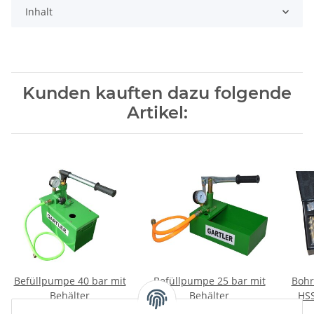
Inhalt
Kunden kauften dazu folgende
Artikel:
Befüllpumpe 40 bar mit
Befüllpumpe 25 bar mit
Bohr
Behälter
Behälter
HSS
56,61 €
*
26,22 €
*