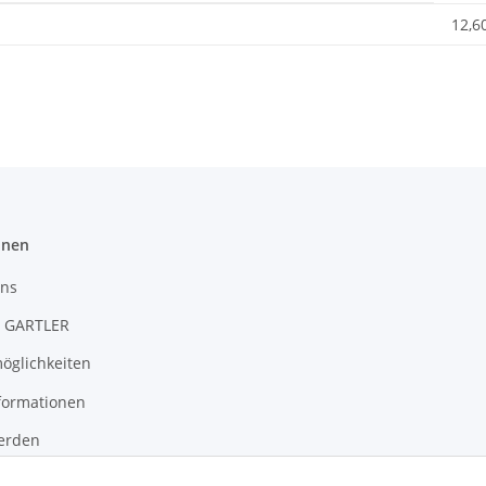
12,6
onen
uns
 GARTLER
öglichkeiten
formationen
erden