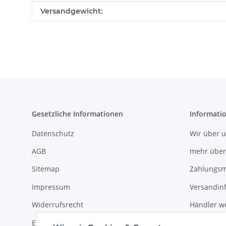
Produkteigenschaft
Wert
Versandgewicht:
Gesetzliche Informationen
Informati
Datenschutz
Wir über 
AGB
mehr über
Sitemap
Zahlungsm
Impressum
Versandin
Widerrufsrecht
Händler w
Erklärung zur Barrierefreiheit