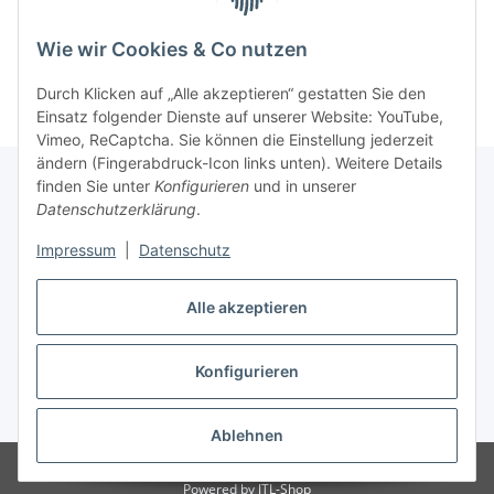
Kategorien
Wie wir Cookies & Co nutzen
Durch Klicken auf „Alle akzeptieren“ gestatten Sie den
Einsatz folgender Dienste auf unserer Website: YouTube,
Vimeo, ReCaptcha. Sie können die Einstellung jederzeit
ändern (Fingerabdruck-Icon links unten). Weitere Details
finden Sie unter
Konfigurieren
und in unserer
Datenschutzerklärung
.
Gesetzliche Informationen
Impressum
|
Datenschutz
Informationen
Alle akzeptieren
Konfigurieren
Vertrag widerrufen
* Alle Preise inkl. gesetzlicher USt., zzgl.
Versand
Ablehnen
© Andreas Weixelbaumer
Powered by
JTL-Shop